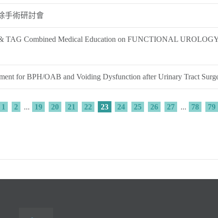
剜除手術研討會
TAG Combined Medical Education on FUNCTIONAL UROLOGY
 for BPH/OAB and Voiding Dysfunction after Urinary Tract Surg
1
2
...
19
20
21
22
23
24
25
26
27
...
78
79