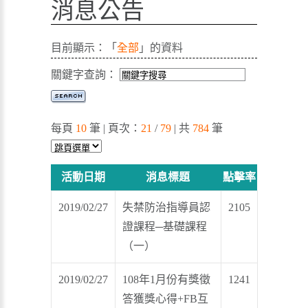
消息公告
目前顯示：「
全部
」的資料
關鍵字查詢：
每頁
10
筆 | 頁次：
21
/
79
| 共
784
筆
活動日期
消息標題
點擊率
2019/02/27
失禁防治指導員認
2105
證課程─基礎課程
（一）
2019/02/27
108年1月份有獎徵
1241
答獲獎心得+FB互